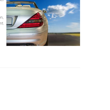
n,
mt.