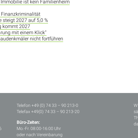
Immobilie ist kein Familienheim
 Finanzkriminalität
e steigt 2027 auf 5,0 %
ng kommt 2027
ärung mit einem Klick"
audenkmäler nicht fortführen
Telefon +49 (0) 74 33 – 90 213-0
Wi
Telefax +49(0) 74 33 – 90 213-20
sä
Th
Büro-Zeiten:
da
6
Mo.-Fr. 08:00-16:00 Uhr
oder nach Vereinbarung