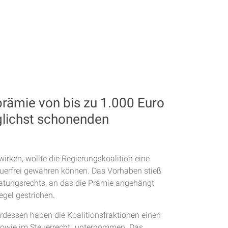
prämie von bis zu 1.000 Euro
glichst schonenden
irken, wollte die Regierungskoalition eine
euerfrei gewähren können. Das Vorhaben stieß
ratungsrechts, an das die Prämie angehängt
egel gestrichen.
erdessen haben die Koalitionsfraktionen einen
 sowie im Steuerrecht" unternommen. Das