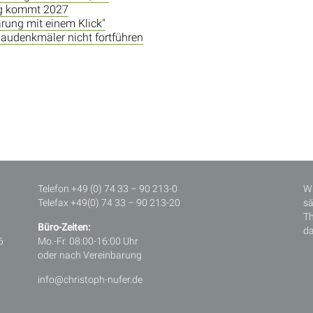
ng kommt 2027
ärung mit einem Klick"
audenkmäler nicht fortführen
Telefon +49 (0) 74 33 – 90 213-0
Wi
Telefax +49(0) 74 33 – 90 213-20
sä
Th
Büro-Zeiten:
da
6
Mo.-Fr. 08:00-16:00 Uhr
oder nach Vereinbarung
info@christoph-nufer.de